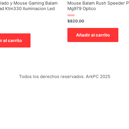
clado y Mouse Gaming Balam
Mouse Balam Rush Speeder P
ad Ktm330 Iluminacion Led
Mg979 Optico
Valorado
$
820.00
con
0
de
Añadir al carrito
5
r al carrito
Todos los derechos reservados. ArkPC 2025