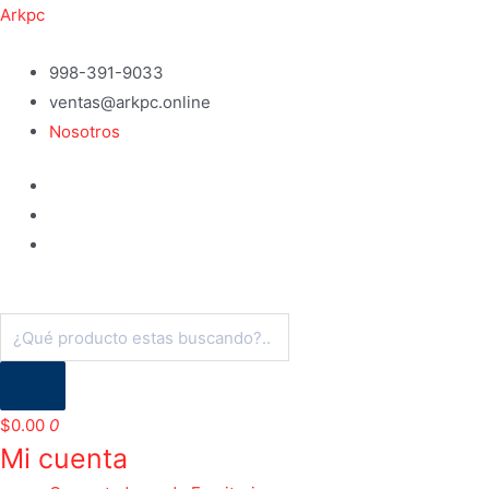
Ir
Arkpc
al
contenido
998-391-9033
ventas@arkpc.online
Nosotros
Búsqueda
de
productos
$
0.00
0
Mi cuenta