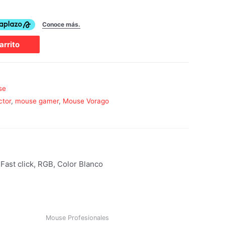
arrito
se
tor
,
mouse gamer
,
Mouse Vorago
ast click, RGB, Color Blanco
Mouse Profesionales