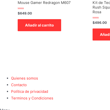
Mouse Gamer Redragon M607
Kit de Te
Rush Squ
Rosa
Valorado
$
649.00
con
0
de
Valorado
$
496.00
Añadir al carrito
5
con
0
de
Añadi
5
Quienes somos
Contacto
Política de privacidad
Terminos y Condiciones