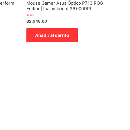
erform
Mouse Gamer Asus Óptico P713 ROG
Edition| Inalámbrico| 36.000DPI
Valorado
$
2,948.00
con
0
de
Añadir al carrito
5