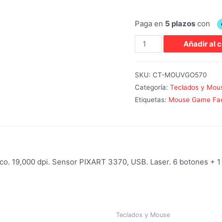
Mouse
Añadir al c
Vorago
|
SKU:
CT-MOUVGO570
MO-
Categoría:
Teclados y Mou
602-
Etiquetas:
Mouse Game Fac
WH
GAME
FACTOR
|
19,000 dpi. Sensor PIXART 3370, USB. Laser. 6 botones + 1 F
Alámbrico
|
19,000
dpi.
cantidad
Teclados y Mouse