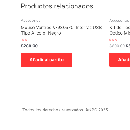
Productos relacionados
Accesorios
Accesorios
Mouse Vortred V-930570, Interfaz USB
Kit de Te
Tipo A, color Negro
Optico Mi
Valorado
Valorado
$
289.00
$
800.00
$
con
con
0
0
de
de
Añadir al carrito
Añadi
5
5
Todos los derechos reservados. ArkPC 2025