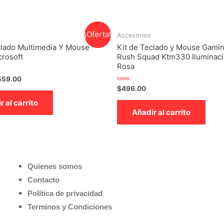
¡Oferta!
Accesorios
clado Multimedia Y Mouse
Kit de Teclado y Mouse Gami
crosoft
Rush Squad Ktm330 Iluminaci
Rosa
559.00
Valorado
$
496.00
con
0
r al carrito
de
Añadir al carrito
5
Quienes somos
Contacto
Política de privacidad
Terminos y Condiciones