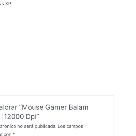
ws XP
valorar “Mouse Gamer Balam
 |12000 Dpi”
ctrónico no será publicada.
Los campos
os con
*