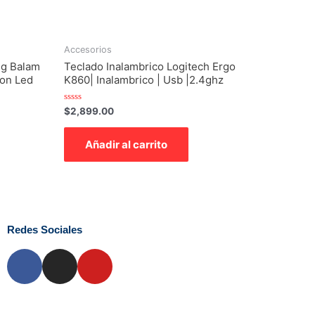
Accesorios
ng Balam
Teclado Inalambrico Logitech Ergo
on Led
K860| Inalambrico | Usb |2.4ghz
Valorado
$
2,899.00
con
0
de
Añadir al carrito
5
Redes Sociales