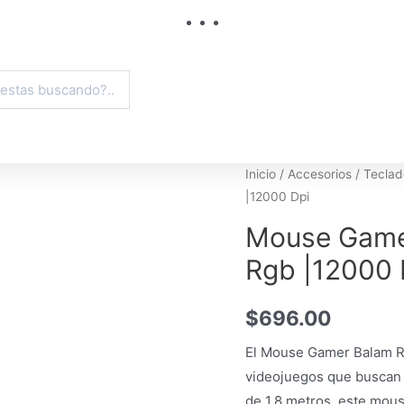
Inicio
/
Accesorios
/
Teclad
|12000 Dpi
Mouse Gamer
Rgb |12000 
$
696.00
El Mouse Gamer Balam Ru
videojuegos que buscan 
de 1.8 metros, este mous