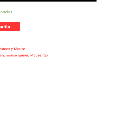
tencias
arrito
clados y Mouse
sh
,
mouse gamer
,
Mouse rgb