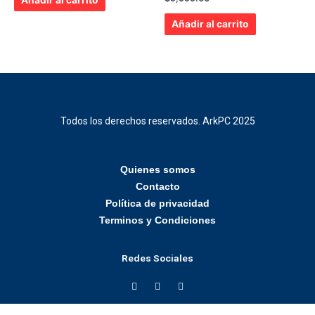
5
5.00
de 5
Añadir al carrito
Todos los derechos reservados. ArkPC 2025
Quienes somos
Contacto
Política de privacidad
Terminos y Condiciones
Redes Sociales