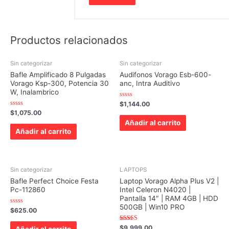
Productos relacionados
Sin categorizar
Sin categorizar
Bafle Amplificado 8 Pulgadas
Audifonos Vorago Esb-600-
Vorago Ksp-300, Potencia 30
anc, Intra Auditivo
W, Inalambrico
Valorado
$
1,144.00
con
Valorado
$
1,075.00
0
con
de
Añadir al carrito
0
5
de
Añadir al carrito
5
Sin categorizar
LAPTOPS
Bafle Perfect Choice Festa
Laptop Vorago Alpha Plus V2 |
Pc-112860
Intel Celeron N4020 |
Pantalla 14″ | RAM 4GB | HDD
500GB | Win10 PRO
Valorado
$
625.00
con
0
de
Valorado con
$
9,999.00
Añadir al carrito