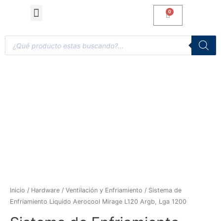
Computadoras de Escritorio
Accesorios y Gaming
Inicio
/
Hardware
/
Ventilación y Enfriamiento
/ Sistema de
Enfriamiento Liquido Aerocool Mirage L120 Argb, Lga 1200