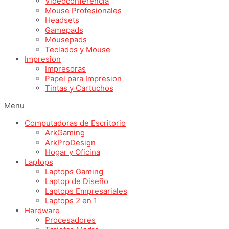
Videoconferencia
Mouse Profesionales
Headsets
Gamepads
Mousepads
Teclados y Mouse
Impresion
Impresoras
Papel para Impresion
Tintas y Cartuchos
Menu
Computadoras de Escritorio
ArkGaming
ArkProDesign
Hogar y Oficina
Laptops
Laptops Gaming
Laptop de Diseño
Laptops Empresariales
Laptops 2 en 1
Hardware
Procesadores