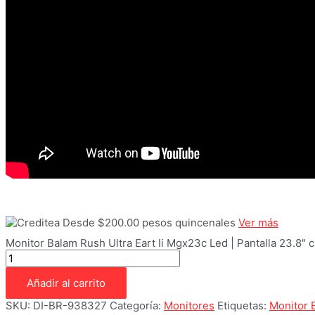
Desde $200.00 pesos quincenales
Ver más
Monitor Balam Rush Ultra Eart Ii Mgx23c Led | Pantalla 23.8" 
Añadir al carrito
SKU:
DI-BR-938327
Categoría:
Monitores
Etiquetas:
Monitor 