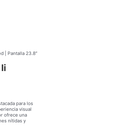
d | Pantalla 23.8″
Ii
tacada para los
eriencia visual
or ofrece una
es nítidas y