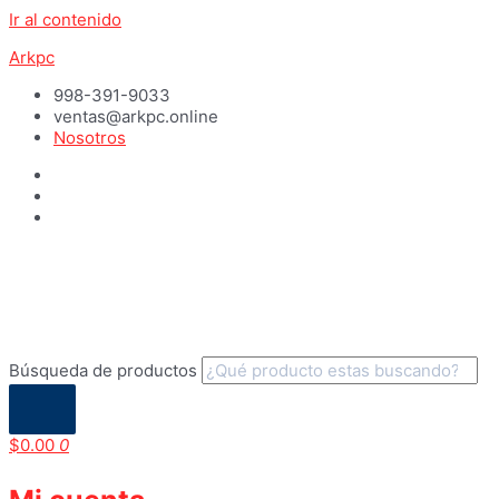
Ir al contenido
Arkpc
998-391-9033
ventas@arkpc.online
Nosotros
Búsqueda de productos
$
0.00
0