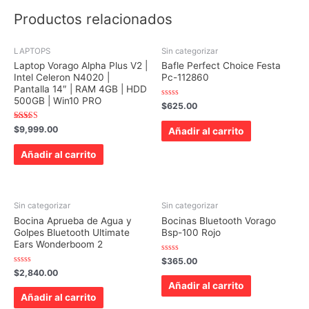
Productos relacionados
LAPTOPS
Sin categorizar
Laptop Vorago Alpha Plus V2 |
Bafle Perfect Choice Festa
Intel Celeron N4020 |
Pc-112860
Pantalla 14″ | RAM 4GB | HDD
500GB | Win10 PRO
Valorado
$
625.00
con
0
de
Valorado con
$
9,999.00
Añadir al carrito
5
5.00
de 5
Añadir al carrito
Sin categorizar
Sin categorizar
Bocina Aprueba de Agua y
Bocinas Bluetooth Vorago
Golpes Bluetooth Ultimate
Bsp-100 Rojo
Ears Wonderboom 2
Valorado
$
365.00
con
Valorado
$
2,840.00
0
con
de
Añadir al carrito
0
5
de
Añadir al carrito
5