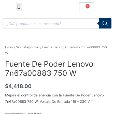
Computadoras de Escritorio
Accesorios y Gaming
Inicio
/
Sin categorizar
/ Fuente De Poder Lenovo 7n67a00883 750
W
Fuente De Poder Lenovo
7n67a00883 750 W
$
4,418.00
Mejora el control de energía con la Fuente De Poder Lenovo
7n67a00883 750 W, Voltaje De Entrada 115 – 230 V
*Imágenes ilustrativas