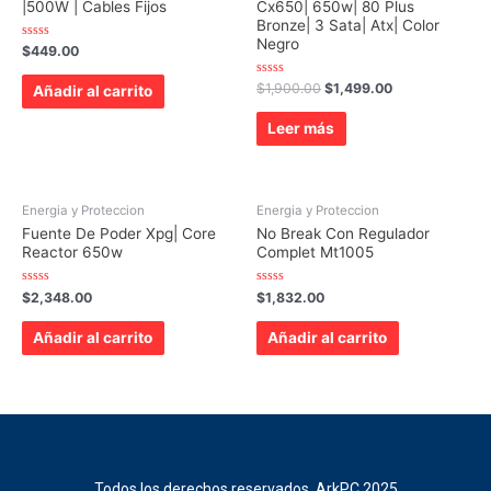
|500W | Cables Fijos
Cx650| 650w| 80 Plus
Bronze| 3 Sata| Atx| Color
Negro
Valorado
$
449.00
con
0
de
Valorado
$
1,900.00
$
1,499.00
Añadir al carrito
5
con
0
de
Leer más
5
Energia y Proteccion
Energia y Proteccion
Fuente De Poder Xpg| Core
No Break Con Regulador
Reactor 650w
Complet Mt1005
Valorado
Valorado
$
2,348.00
$
1,832.00
con
con
0
0
de
de
Añadir al carrito
Añadir al carrito
5
5
Todos los derechos reservados. ArkPC 2025