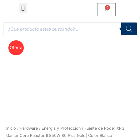
Computadoras de Escritorio
Accesorios y Gaming
¡Oferta!
Inicio
/
Hardware
/
Energia y Proteccion
/ Fuente de Poder XPG
Gamer Core Reactor II 850W 80 Plus Gold| Color Blanco