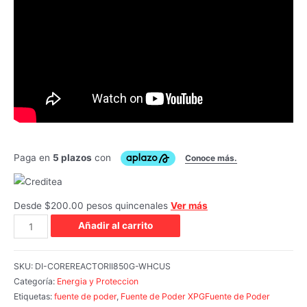
Desde $200.00 pesos quincenales
Ver más
Añadir al carrito
SKU:
DI-COREREACTORII850G-WHCUS
Categoría:
Energia y Proteccion
Etiquetas:
fuente de poder
,
Fuente de Poder XPGFuente de Poder