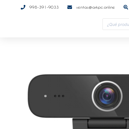
998-391-9033
ventas@arkpc.online