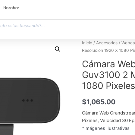
Nosotros
Inicio
/
Accesorios
/
Webc
Resolucion 1920 X 1080 Pi
Cámara Web
Guv3100 2 M
1080 Pixele
$
1,065.00
Cámara Web Grandstream
Pixeles, Velocidad 30 Fp
*Imágenes ilustrativas