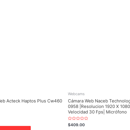
Webcams
eb Acteck Haptos Plus Cw460
Cámara Web Naceb Technolog
0958 |Resolucion 1920 X 1080
Velocidad 30 Fps| Micrófono
Valorado
$
409.00
con