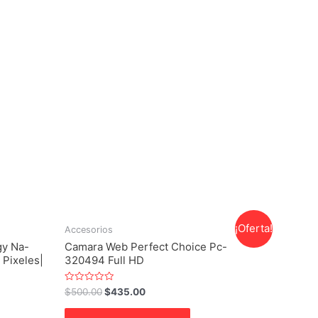
¡Oferta!
Accesorios
y Na-
Camara Web Perfect Choice Pc-
 Pixeles|
320494 Full HD
Valorado
$
500.00
$
435.00
con
0
de