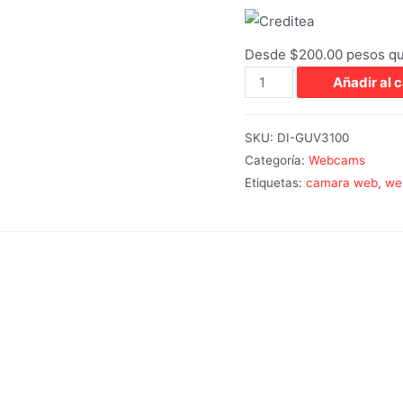
Desde $200.00 pesos q
Añadir al c
SKU:
DI-GUV3100
Categoría:
Webcams
Etiquetas:
camara web
,
we