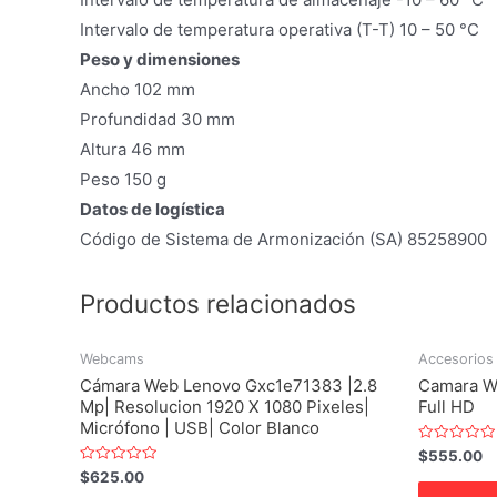
Intervalo de temperatura operativa (T-T) 10 – 50 °C
Peso y dimensiones
Ancho 102 mm
Profundidad 30 mm
Altura 46 mm
Peso 150 g
Datos de logística
Código de Sistema de Armonización (SA) 85258900
Productos relacionados
Webcams
Accesorios
Cámara Web Lenovo Gxc1e71383 |2.8
Camara W
Mp| Resolucion 1920 X 1080 Pixeles|
Full HD
Micrófono | USB| Color Blanco
Valorado
$
555.00
con
Valorado
$
625.00
0
con
de