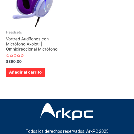
Headsets
Vortred Audífonos con
Micrófono Axolotl |
Omnidireccional Micrófono
Valorado
$
390.00
con
0
de
Añadir al carrito
5
Todos los derechos reservados. ArkPC 2025