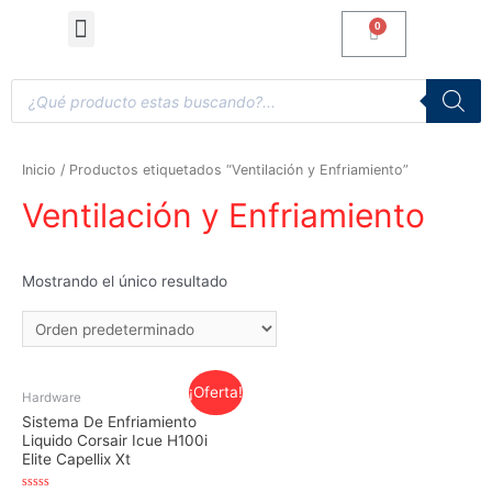
Computadoras de Escritorio
Accesorios y Gaming
Inicio
/ Productos etiquetados “Ventilación y Enfriamiento”
Ventilación y Enfriamiento
Mostrando el único resultado
¡Oferta!
Hardware
Sistema De Enfriamiento
Liquido Corsair Icue H100i
Elite Capellix Xt