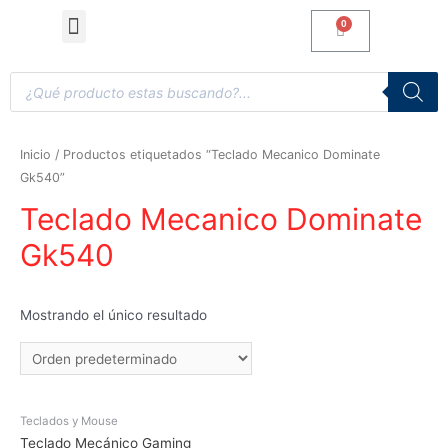
Computadoras de Escritorio
Accesorios y Gaming
Inicio
/ Productos etiquetados “Teclado Mecanico Dominate
Gk540”
Teclado Mecanico Dominate
Gk540
Mostrando el único resultado
Teclados y Mouse
Teclado Mecánico Gaming