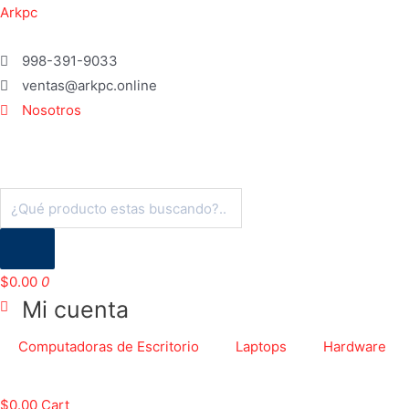
Ir
Arkpc
al
contenido
998-391-9033
ventas@arkpc.online
Nosotros
Búsqueda
de
productos
$
0.00
0
Mi cuenta
Computadoras de Escritorio
Laptops
Hardware
$
0.00
Cart