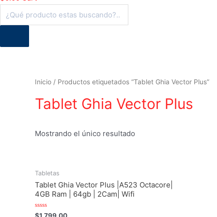
Búsqueda
de
productos
Inicio
/ Productos etiquetados “Tablet Ghia Vector Plus”
Tablet Ghia Vector Plus
Mostrando el único resultado
Tabletas
Tablet Ghia Vector Plus |A523 Octacore|
4GB Ram | 64gb | 2Cam| Wifi
Valorado
$
1,799.00