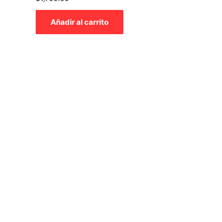
con
0
de
Añadir al carrito
5