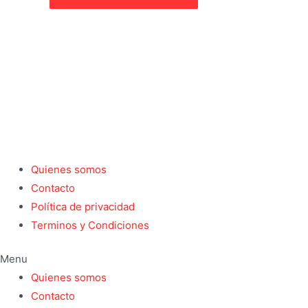
tiene
múltiples
variantes.
Las
opciones
se
pueden
elegir
en
Quienes somos
la
Contacto
página
Política de privacidad
de
Terminos y Condiciones
producto
Menu
Quienes somos
Contacto