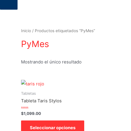
productos
Inicio
/ Productos etiquetados “PyMes”
PyMes
Mostrando el único resultado
Tabletas
Tableta Taris Stylos
Valorado
$
1,099.00
con
0
Este
de
Seleccionar opciones
5
producto