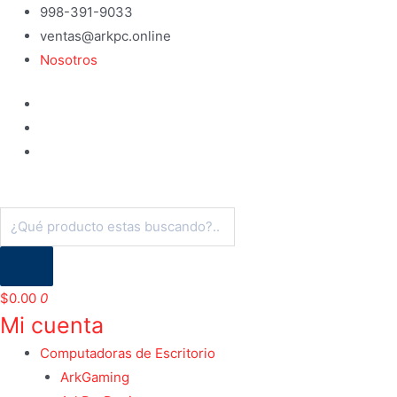
Ir
998-391-9033
al
ventas@arkpc.online
contenido
Nosotros
Búsqueda
de
productos
$
0.00
0
Mi cuenta
Computadoras de Escritorio
ArkGaming