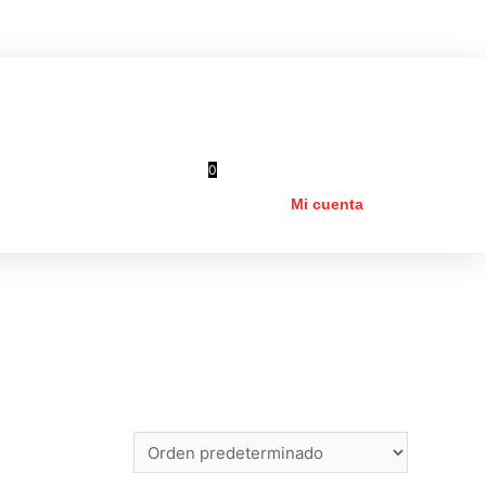
$
0.00
0
Mi cuenta