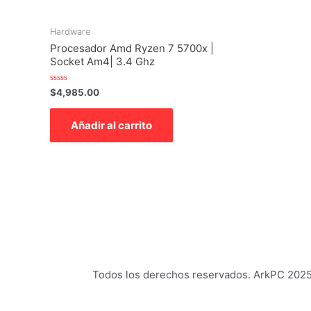
Hardware
Procesador Amd Ryzen 7 5700x |
Socket Am4| 3.4 Ghz
Valorado
$
4,985.00
con
0
de
Añadir al carrito
5
Todos los derechos reservados. ArkPC 202