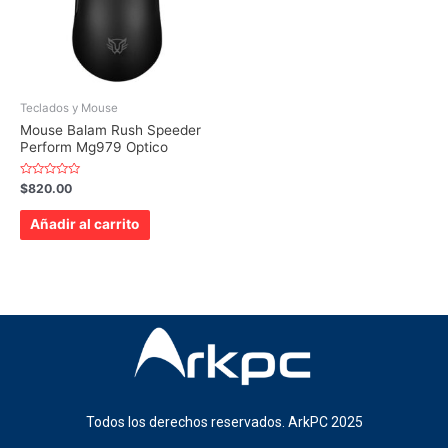
Teclados y Mouse
Mouse Balam Rush Speeder
Perform Mg979 Optico
Valorado
$
820.00
con
0
de
Añadir al carrito
5
Todos los derechos reservados. ArkPC 2025