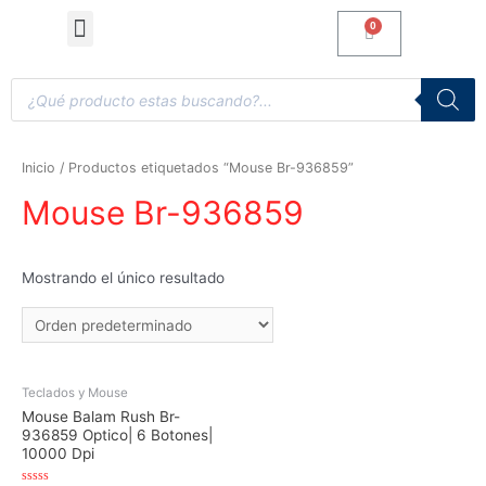
Computadoras de Escritorio
Accesorios y Gaming
Inicio
/ Productos etiquetados “Mouse Br-936859”
Mouse Br-936859
Mostrando el único resultado
Teclados y Mouse
Mouse Balam Rush Br-
936859 Optico| 6 Botones|
10000 Dpi