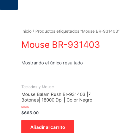
productos
Inicio
/ Productos etiquetados “Mouse BR-931403”
Mouse BR-931403
Mostrando el único resultado
Teclados y Mouse
Mouse Balam Rush Br-931403 |7
Botones| 18000 Dpi | Color Negro
Valorado
$
665.00
con
0
de
Añadir al carrito
5