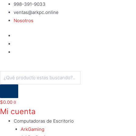
Ir
998-391-9033
al
ventas@arkpc.online
contenido
Nosotros
Búsqueda
de
productos
$
0.00
0
Mi cuenta
Computadoras de Escritorio
ArkGaming