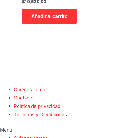
Valorado
$
10,520.00
con
0
de
Añadir al carrito
5
Quienes somos
Contacto
Política de privacidad
Terminos y Condiciones
Menu