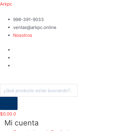
Ir
Arkpc
al
contenido
998-391-9033
ventas@arkpc.online
Nosotros
Búsqueda
de
productos
$
0.00
0
Mi cuenta