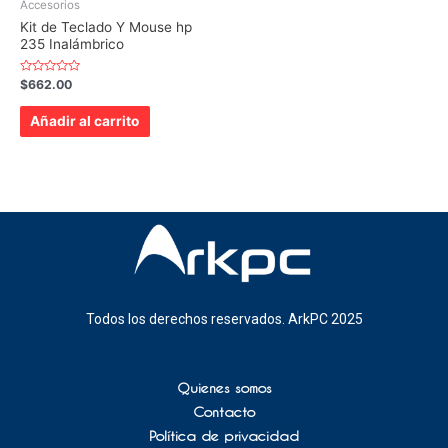
Accesorios
Kit de Teclado Y Mouse hp
235 Inalámbrico
Valorado
$
662.00
con
0
de
Añadir al carrito
5
Todos los derechos reservados. ArkPC 2025
Quienes somos
Contacto
Política de privacidad