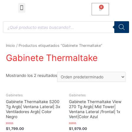
Computadoras de Escritorio
Accesorios y Gaming
Inicio
/ Productos etiquetados “Gabinete Thermaltake”
Gabinete Thermaltake
Mostrando los 2 resultados
Gabinetes
Gabinetes
Gabinete Thermaltake S200
Gabinete Thermaltake View
Tg Argb| Ventana Lateral| 3x
270 Tg Argb| Mid Tower|
Ventiladores Argb| Color
Ventana Lateral /frontal| 1x
Negro
Vent|Color Azul
Valorado
Valorado
$
1,799.00
$
1,979.00
con
con