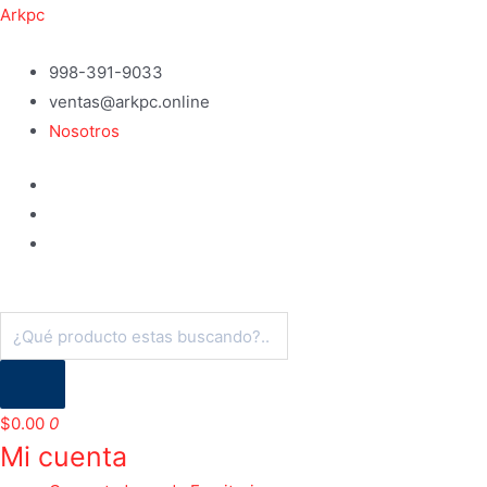
Ir
Arkpc
al
contenido
998-391-9033
ventas@arkpc.online
Nosotros
Búsqueda
de
productos
$
0.00
0
Mi cuenta