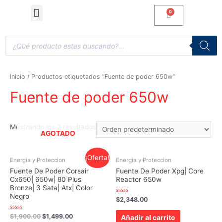
Computadoras de Escritorio
Accesorios y Gaming
Inicio
/ Productos etiquetados “Fuente de poder 650w”
Fuente de poder 650w
Mostrando los 2 resultados
AGOTADO
¡Oferta!
Energia y Proteccion
Energia y Proteccion
Fuente De Poder Corsair
Fuente De Poder Xpg| Core
Cx650| 650w| 80 Plus
Reactor 650w
Bronze| 3 Sata| Atx| Color
Negro
Valorado
$
2,348.00
con
0
de
Valorado
$
1,900.00
$
1,499.00
Añadir al carrito
5
con