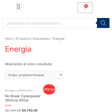
Computadoras de Escritorio
Accesorios y Gaming
Inicio
/ Productos etiquetados “Energía”
Energía
Mostrando el único resultado
¡Oferta!
Energia y Proteccion
No Break Cyberpower
1500va| 900w
Valorado
$
5,300.00
$
4,750.00