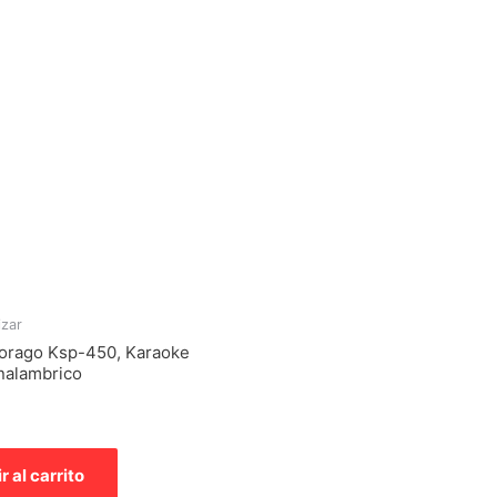
izar
orago Ksp-450, Karaoke
nalambrico
r al carrito