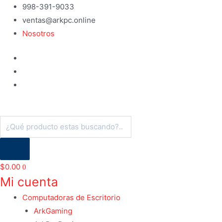
Ir
998-391-9033
al
ventas@arkpc.online
contenido
Nosotros
Búsqueda
de
productos
$
0.00
0
Mi cuenta
Computadoras de Escritorio
ArkGaming