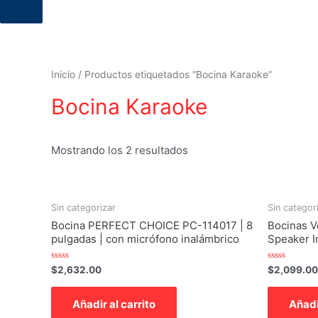
productos
Inicio
/ Productos etiquetados “Bocina Karaoke”
Bocina Karaoke
Mostrando los 2 resultados
Sin categorizar
Sin categor
Bocina PERFECT CHOICE PC-114017 | 8
Bocinas V
pulgadas | con micrófono inalámbrico
Speaker I
Valorado
Valorado
$
2,632.00
$
2,099.00
con
con
0
0
de
de
Añadir al carrito
Añadi
5
5