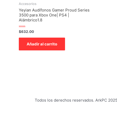
Accesorios
Yeyian Audífonos Gamer Proud Series
3500 para Xbox One| PS4 |
Alámbrico1.8
Valorado
$
632.00
con
0
de
Añadir al carrito
5
Todos los derechos reservados. ArkPC 202