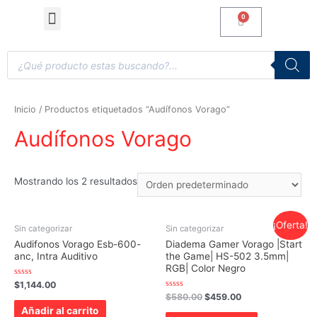
Computadoras de Escritorio
Accesorios y Gaming
Inicio
/ Productos etiquetados “Audífonos Vorago”
Audífonos Vorago
Mostrando los 2 resultados
¡Oferta!
Sin categorizar
Sin categorizar
Audifonos Vorago Esb-600-
Diadema Gamer Vorago |Start
anc, Intra Auditivo
the Game| HS-502 3.5mm|
RGB| Color Negro
Valorado
$
1,144.00
con
Valorado
$
580.00
$
459.00
0
con
de
Añadir al carrito
0
5