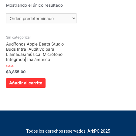
Mostrando el único resultado
Sin categorizar
Audífonos Apple Beats Studio
Buds Intra |Auditivo para
Llamadas/música| Micrófono
Integrado| Inalámbrico
Valorado
$
3,855.00
con
0
de
Añadir al carrito
5
Todos los derechos reservados. ArkPC 2025