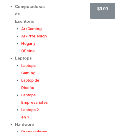
Computadoras
$
0.00
de
Escritorio
ArkGaming
ArkProDesign
Hogar y
Oficina
Laptops
Laptops
Gaming
Laptop de
Diseño
Laptops
Empresariales
Laptops 2
en 1
Hardware
Procesadores