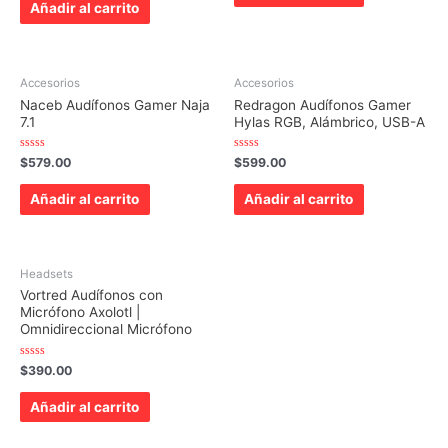
de
Añadir al carrito
5
Accesorios
Accesorios
Naceb Audífonos Gamer Naja
Redragon Audífonos Gamer
7.1
Hylas RGB, Alámbrico, USB-A
Valorado
Valorado
$
579.00
$
599.00
con
con
0
0
de
de
Añadir al carrito
Añadir al carrito
5
5
Headsets
Vortred Audífonos con
Micrófono Axolotl |
Omnidireccional Micrófono
Valorado
$
390.00
con
0
de
Añadir al carrito
5