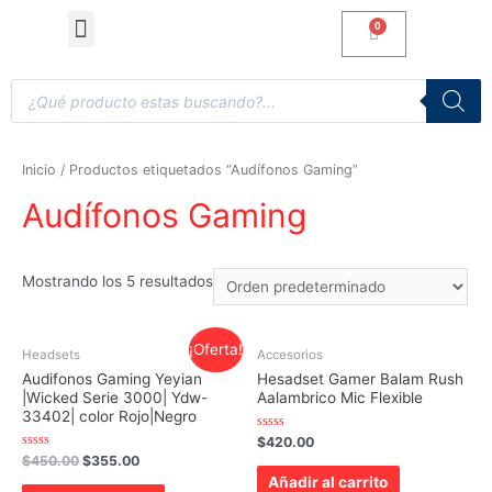
Computadoras de Escritorio
Accesorios y Gaming
Inicio
/ Productos etiquetados “Audífonos Gaming”
Audífonos Gaming
Mostrando los 5 resultados
¡Oferta!
Headsets
Accesorios
Audifonos Gaming Yeyian
Hesadset Gamer Balam Rush
|Wicked Serie 3000| Ydw-
Aalambrico Mic Flexible
33402| color Rojo|Negro
Valorado
$
420.00
con
Valorado
$
450.00
$
355.00
0
con
de
Añadir al carrito
0
5