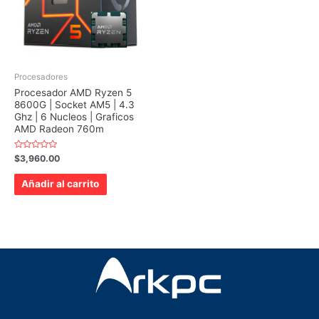
Procesadores
Procesador AMD Ryzen 5
8600G | Socket AM5 | 4.3
Ghz | 6 Nucleos | Graficos
AMD Radeon 760m
Valorado
$
3,960.00
con
0
de
Añadir al carrito
5